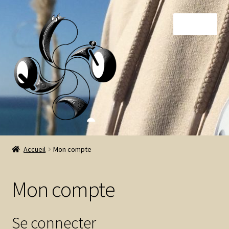
Aller
Aller
Menu
à
au
la
contenu
navigation
A propos
Accueil
Mon compte
Boutique
Mon compte
Mon compte
Paiement
Se connecter